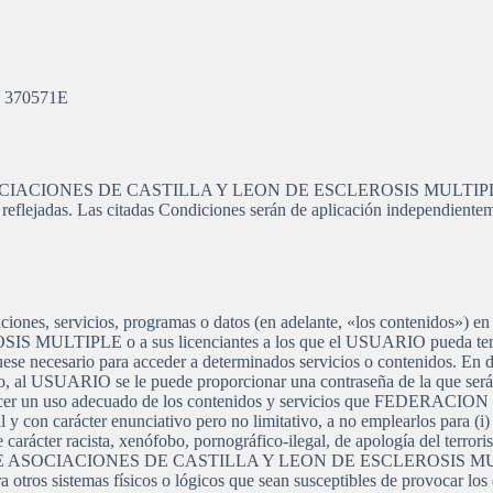
Nº 370571E
ASOCIACIONES DE CASTILLA Y LEON DE ESCLEROSIS MULTIPLE atr
 reflejadas. Las citadas Condiciones serán de aplicación independiente
ciones, servicios, programas o datos (en adelante, «los contenidos»
PLE o a sus licenciantes a los que el USUARIO pueda tener a
 fuese necesario para acceder a determinados servicios o contenidos. E
tro, al USUARIO se le puede proporcionar una contraseña de la que ser
a hacer un uso adecuado de los contenidos y servicios que FE
carácter enunciativo pero no limitativo, a no emplearlos para (i) incur
e carácter racista, xenófobo, pornográfico-ilegal, de apología del terror
ON DE ASOCIACIONES DE CASTILLA Y LEON DE ESCLEROSIS MULTIPL
era otros sistemas físicos o lógicos que sean susceptibles de provocar lo