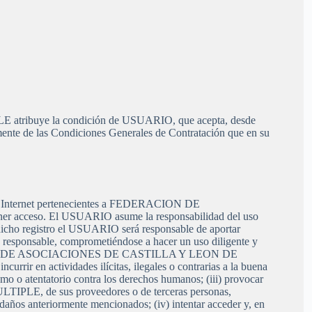
ibuye la condición de USUARIO, que acepta, desde
mente de las Condiciones Generales de Contratación que en su
) en Internet pertenecientes a FEDERACION DE
cceso. El USUARIO asume la responsabilidad del uso
n dicho registro el USUARIO será responsable de aportar
á responsable, comprometiéndose a hacer un uso diligente y
DERACION DE ASOCIACIONES DE CASTILLA Y LEON DE
rir en actividades ilícitas, ilegales o contrarias a la buena
ismo o atentatorio contra los derechos humanos; (iii) provocar
E, de sus proveedores o de terceras personas,
s daños anteriormente mencionados; (iv) intentar acceder y, en