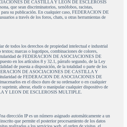
ION DE ASOCIACIONES DE CASTILLA Y LEON DE ESCLEROSIS
ona, que sean discriminatorios, xenófobos, racistas,
cuados para su publicación. En cualquier caso, FEDERACION DE
a través de los foros, chats, u otras herramientas de
s los derechos de propiedad intelectual e industrial
o textos; marcas o logotipos, combinaciones de colores,
, etc.), titularidad de FEDERACION DE ASOCIACIONES DE
o en los artículos 8 y 32.1, párrafo segundo, de la Ley
lidad de puesta a disposición, de la totalidad o parte de los
zación de FEDERACION DE ASOCIACIONES DE CASTILLA Y
rial titularidad de FEDERACION DE ASOCIACIONES DE
enarlos en el disco duro de su ordenador o en cualquier
uprimir, alterar, eludir o manipular cualquier dispositivo de
CASTILLA Y LEON DE ESCLEROSIS MULTIPLE.
. Una dirección IP es un número asignado automáticamente a un
inscrito que permite el posterior procesamiento de los datos
as realizadas a los servicios web, el orden de visitas, el