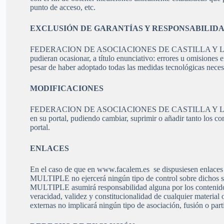
punto de acceso, etc.
EXCLUSIÓN DE GARANTÍAS Y RESPONSABILID
FEDERACION DE ASOCIACIONES DE CASTILLA Y LEON DE ES
pudieran ocasionar, a título enunciativo: errores u omisiones e
pesar de haber adoptado todas las medidas tecnológicas necesa
MODIFICACIONES
FEDERACION DE ASOCIACIONES DE CASTILLA Y LEON DE ES
en su portal, pudiendo cambiar, suprimir o añadir tanto los c
portal.
ENLACES
En el caso de que en www.facalem.es se dispusiesen e
MULTIPLE no ejercerá ningún tipo de control sobre 
MULTIPLE asumirá responsabilidad alguna por los contenidos de
veracidad, validez y constitucionalidad de cualquier material 
externas no implicará ningún tipo de asociación, fusión o part