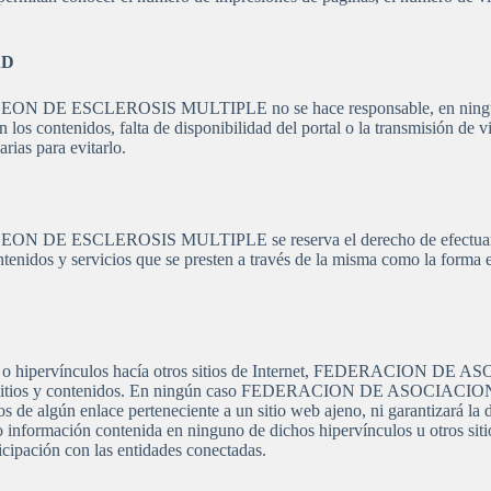
AD
CLEROSIS MULTIPLE no se hace responsable, en ningún caso, d
n los contenidos, falta de disponibilidad del portal o la transmisión de 
rias para evitarlo.
CLEROSIS MULTIPLE se reserva el derecho de efectuar sin prev
ontenidos y servicios que se presten a través de la misma como la forma 
nlaces o hipervínculos hacía otros sitios de Internet, FEDERA
dichos sitios y contenidos. En ningún caso FEDERACION DE AS
 algún enlace perteneciente a un sitio web ajeno, ni garantizará la disp
o información contenida en ninguno de dichos hipervínculos u otros siti
icipación con las entidades conectadas.