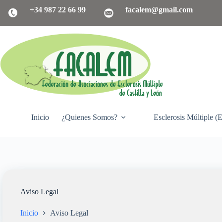
Saltar
+34 987 22 66 99
facalem@gmail.com
al
contenido
Inicio
¿Quienes Somos?
Esclerosis Múltiple (
Aviso Legal
Inicio
Aviso Legal