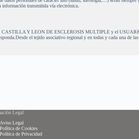
de datos personales de carácter alto (salud, ideología,…) serán siempr
a información transmitida vía electrónica.
STILLA Y LEON DE ESCLEROSIS MULTIPLE y el USUARIO se regir
sponda.Desde el tejido asociativo regional y en todas y cada una de las 
ación Legal
Aviso Legal
Política de Cookies
Política de Privacidad