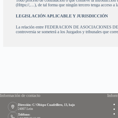
Todo proceso de contratación o que conlleve la introducción 
(Https://,…), de tal forma que ningún tercero tenga acceso a l
LEGISLACIÓN APLICABLE Y JURISDICCIÓN
La relación entre FEDERACION DE ASOCIACIONES DE CA
controversia se someterá a los Juzgados y tribunales que corre
Información de contacto
Inform
Dirección: C/ Obispo Cuadrillero, 13, bajo
24007.León
Teléfono: