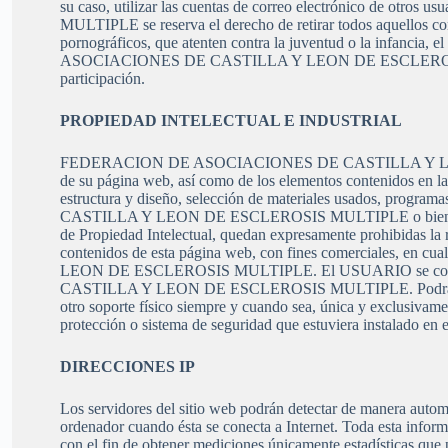
su caso, utilizar las cuentas de correo electrónico d
MULTIPLE se reserva el derecho de retirar todos aquellos come
pornográficos, que atenten contra la juventud o la infancia,
ASOCIACIONES DE CASTILLA Y LEON DE ESCLEROSIS MULTIPLE
participación.
PROPIEDAD INTELECTUAL E INDUSTRIAL
FEDERACION DE ASOCIACIONES DE CASTILLA Y LEON DE ESC
de su página web, así como de los elementos contenidos en la 
estructura y diseño, selección de materiales usados, prog
CASTILLA Y LEON DE ESCLEROSIS MULTIPLE o bien de sus lic
de Propiedad Intelectual, quedan expresamente prohibidas la re
contenidos de esta página web, con fines comerciales, e
LEON DE ESCLEROSIS MULTIPLE. El USUARIO se comprome
CASTILLA Y LEON DE ESCLEROSIS MULTIPLE. Podrá visualizar
otro soporte físico siempre y cuando sea, única y exclusivame
protección o sistema de seguridad que estuviera ins
DIRECCIONES IP
Los servidores del sitio web podrán detectar de manera autom
ordenador cuando ésta se conecta a Internet. Toda esta inform
con el fin de obtener mediciones únicamente estadísticas que p