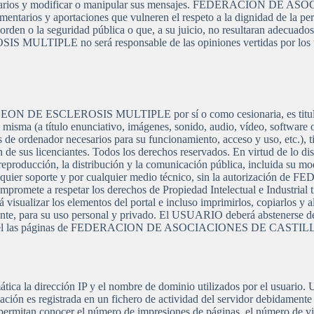
e otros usuarios y modificar o manipular sus mensajes. FEDERAC
ntarios y aportaciones que vulneren el respeto a la dignidad de la pers
 el orden o la seguridad pública o que, a su juicio, no resultaran ade
 no será responsable de las opiniones vertidas por los usuarios 
LEROSIS MULTIPLE por sí o como cesionaria, es titular de todo
misma (a título enunciativo, imágenes, sonido, audio, vídeo, software 
ramas de ordenador necesarios para su funcionamiento, acceso y uso
enciantes. Todos los derechos reservados. En virtud de lo dispuest
producción, la distribución y la comunicación pública, incluida su moda
n cualquier soporte y por cualquier medio técnico, sin la autori
te a respetar los derechos de Propiedad Intelectual e Indust
 los elementos del portal e incluso imprimirlos, copiarlos y almac
nte, para su uso personal y privado. El USUARIO deberá abstenerse de s
talado en el las páginas de FEDERACION DE ASOCIACIONES DE 
ática la dirección IP y el nombre de dominio utilizados por el usuario
ación es registrada en un fichero de actividad del servidor debidamente 
ermitan conocer el número de impresiones de páginas, el número de visit