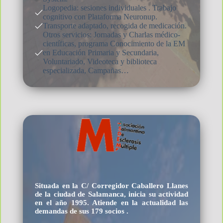
Logopedia: sesiones individuales . Trabajo
cognitivo con Plataforma Neuronup.
Transporte adaptado, recogida de medicación.
Otros servicios: Jornadas y Charlas médico-
científicas, programa Conocimiento de la EM
en Educación Primaria y Secundaria,
Voluntariado, Videoteca y biblioteca
especializada, Campañas…
Situada en la C/ Corregidor Caballero Llanes
de la ciudad de Salamanca, inicia su actividad
en el año 1995. Atiende en la actualidad las
demandas de sus 179 socios .