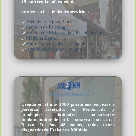
59 padecen la enfermedad.
Se ofrecen los siguientes servicios:
Atención y Apoyo Social.
Servicio de Psicología.
Servicio de Fisioterapia y Rehabilitación.
Máquina Bemar.
Hidroterapia y Pilates Terapeútico.
Actividades de ocio y cultura.
Creada en el año 1988 presta sus servicios a
personas residentes en Ponferrada y
municipios limítrofes encuadrados
fundamentalmente en la comarca leonesa del
Bierzo. De sus 48 socios, todos tienen
diagnosticada Esclerosis Múltiple.