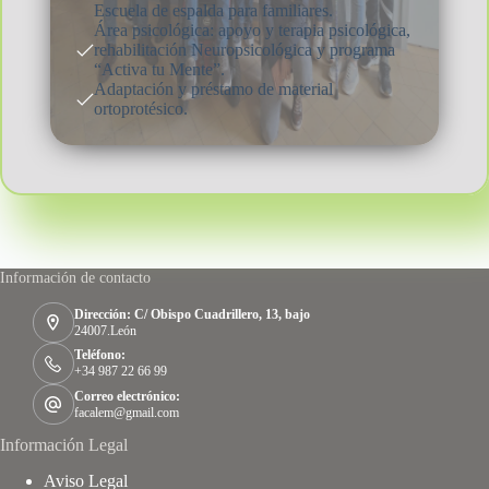
Escuela de espalda para familiares.
Área psicológica: apoyo y terapia psicológica,
rehabilitación Neuropsicológica y programa
“Activa tu Mente”.
Adaptación y préstamo de material
ortoprotésico.
Información de contacto
Dirección: C/ Obispo Cuadrillero, 13, bajo
24007.León
Teléfono:
+34 987 22 66 99
Correo electrónico:
facalem@gmail.com
Información Legal
Aviso Legal