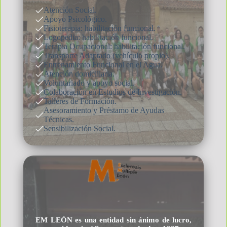
Atención Social.
Apoyo Psicológico.
Fisioterapia: habilitación funcional.
Logopedia: habilitación funcional.
Terapia Ocupacional: habilitación funcional.
Transporte Adaptado (vehículo propio).
Entrenamiento Funcional en el Agua.
Atención domiciliaria.
Voluntariado y apoyo social.
Colaboración en Estudios de Investigación.
Talleres de Formación.
Asesoramiento y Préstamo de Ayudas
Técnicas.
Sensibilización Social.
EM LEÓN es una entidad sin ánimo de lucro,