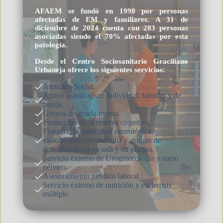
AFAEM se fundó en 1998 por personas
afectadas de EM y familiares. A 31 de
diciembre de 2024 cuenta con 283 personas
asociadas siendo el 70% afectadas por esta
patología.
Desde el Centro Sociosanitario Graciliano
Urbaneja ofrece los siguientes servicios:
Atención Social.
Apoyo psicológico: individual, familiar y de
pareja.
Grupos de ayuda mutua.
Promoción de la reserva cognitiva.
Fisioterapia individual neurológica,
masoterapia, presoterapia y grupos de
actividad física en sala y en piscina.
Servicio externo de Uroginecología y suelo
pélvico.
Asesoramiento jurídico laboral .
Servicio externo de nutrición y esclerosis
múltiple.