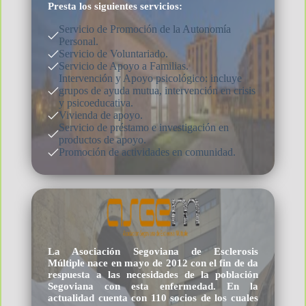
Presta los siguientes servicios:
Servicio de Promoción de la Autonomía
Personal.
Servicio de Voluntariado.
Servicio de Apoyo a Familias.
Intervención y Apoyo psicológico: incluye
grupos de ayuda mutua, intervención en crisis
y psicoeducativa.
Vivienda de apoyo.
Servicio de préstamo e investigación en
productos de apoyo.
Promoción de actividades en comunidad.
La Asociación Segoviana de Esclerosis
Múltiple nace en mayo de 2012 con el fin de da
respuesta a las necesidades de la población
Segoviana con esta enfermedad. En la
actualidad cuenta con 110 socios de los cuales