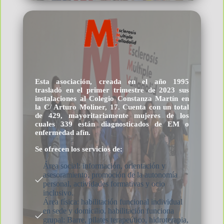
Esta asociación, creada en el año 1995
trasladó en el primer trimestre de 2023 sus
instalaciones al Colegio Constanza Martín en
la C/ Arturo Moliner, 17. Cuenta con un total
de 429, mayoritariamente mujeres de los
cuales 339 están diagnosticados de EM o
enfermedad afín.
Se ofrecen los servicios de:
Área social: información, orientación y
asesoramiento, promoción de la autonomía
personal, actividades formativas y ocio
inclusivo.
Área física: habilitación funcional individual
en sede y domicilio. habilitación funciona
grupal: Barre, pilates terapeútico, hidroterapia,