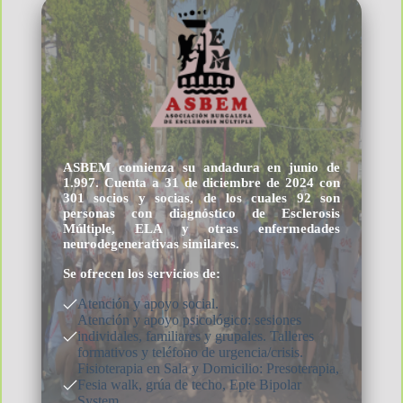
ASBEM comienza su andadura en junio de
1.997. Cuenta a 31 de diciembre de 2024 con
301 socios y socias, de los cuales 92 son
personas con diagnóstico de Esclerosis
Múltiple, ELA y otras enfermedades
neurodegenerativas similares.
Se ofrecen los servicios de:
Atención y apoyo social.
Atención y apoyo psicológico: sesiones
individales, familiares y grupales. Talleres
formativos y teléfono de urgencia/crisis.
Fisioterapia en Sala y Domicilio: Presoterapia,
Fesia walk, grúa de techo, Epte Bipolar
System.