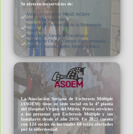
Se ofrecen los servicios de:
Atención y Apoyo Social: incluye
sensibilización social.
Servicio de Promoción de la Autonomía
Personal.
Servicio de Atención Psicológica.
Servicio de Ocio y Tiempo libre: artesanía,
pintura y manualidades, ejercicio físico.
La Asociación Soriana de Esclerosis Múltiple
(ASOEM) tiene su sede social en la 4º planta
del Hospital Virgen del Mirón. Presta servicios
a las personas con Esclerosis Múltiple y sus
familiares desde el año 2016. En 2025 cuenta
con 124 socios de los cuales 68 están afectados
por la enfermedad.