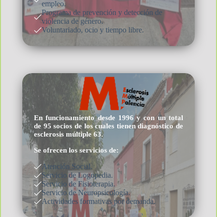
empleo.
Programa de prevención y detección de
violencia de género.
Voluntariado, ocio y tiempo libre.
En funcionamiento desde 1996 y con un total
de 95 socios de los cuales tienen diagnóstico de
esclerosis múltiple 63.
Se ofrecen los servicios de:
Atención Social.
Servicio de Logopedia.
Servicio de Fisioterapia.
Servicio de Neuropsicología.
Actividades formativas por demanda.