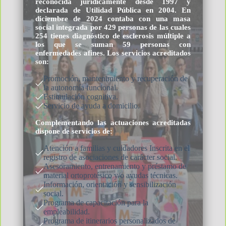
reconocida jurídicamente desde 1997 y
declarada de Utilidad Pública en 2004. En
diciembre de 2024 contaba con una masa
social integrada por 429 personas de las cuales
254 tienes diagnóstico de esclerosis múltiple a
los que se suman 59 personas con
enfermedades afines. Los servicios acreditados
son:
Promoción, mantenimiento y recuperación de
la autonomía funcional.
Estimulación cognitiva.
Servicio de ayuda a domicilio.
Complementando las actuaciones acreditadas
dispone de servicios de:
Atención a familias y cuidadores Inscrita en el
registro de asociaciones de carácter social.
Asesoramiento, entrenamiento y préstamo de
material ortoprotésico y/o ayudas técnicas.
Información, orientación y sensibilización
social.
Programa de capacitación para la
empleabilidad.
Programa de itinerarios personalizados de