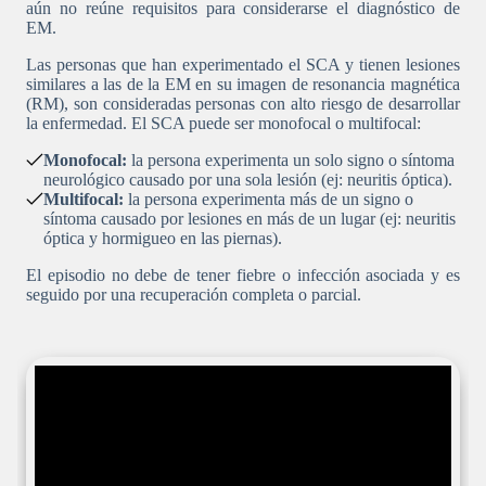
aún no reúne requisitos para considerarse el diagnóstico de
EM.
Las personas que han experimentado el SCA y tienen lesiones
similares a las de la EM en su imagen de resonancia magnética
(RM), son consideradas personas con alto riesgo de desarrollar
la enfermedad. El SCA puede ser monofocal o multifocal:
Monofocal:
la persona experimenta un solo signo o síntoma
neurológico causado por una sola lesión (ej: neuritis óptica).
Multifocal:
la persona experimenta más de un signo o
síntoma causado por lesiones en más de un lugar (ej: neuritis
óptica y hormigueo en las piernas).
El episodio no debe de tener fiebre o infección asociada y es
seguido por una recuperación completa o parcial.