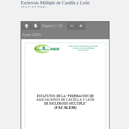
Esclerosis Múltiple de Castilla y León
(FACALEM) :
Página
1
/
20
Zoom
100%