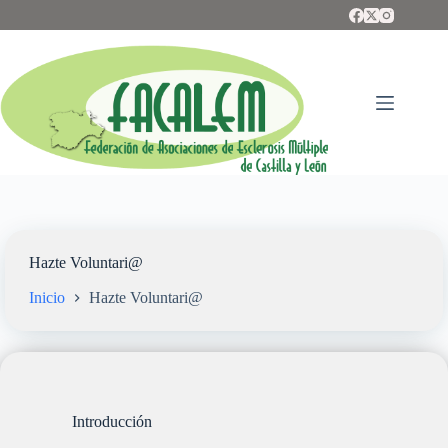
Saltar
al
contenido
Hazte Voluntari@
Inicio
Hazte Voluntari@
Introducción