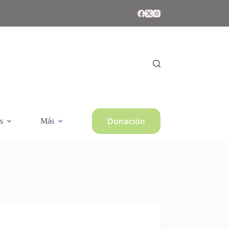
Donación
s
Más