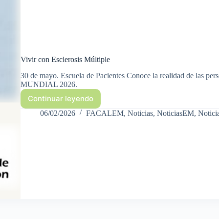
Vivir con Esclerosis Múltiple
30 de mayo. Escuela de Pacientes Conoce la realidad de las pers
MUNDIAL 2026.
Continuar leyendo
Vivir
con
06/02/2026
FACALEM
,
Noticias
,
NoticiasEM
,
Notic
Esclerosis
Múltiple