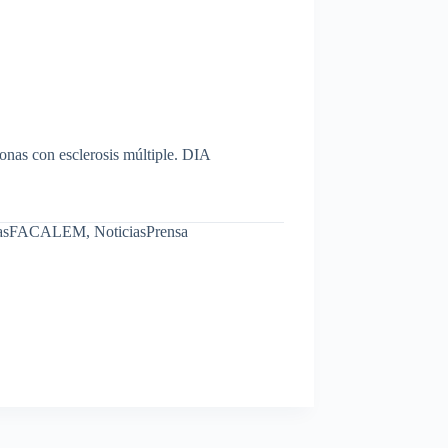
onas con esclerosis múltiple. DIA
iasFACALEM
,
NoticiasPrensa