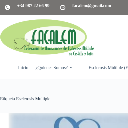
Saltar
+34 987 22 66 99
facalem@gmail.com
al
contenido
Inicio
¿Quienes Somos?
Esclerosis Múltiple (
Etiqueta
Esclerosis Multiple