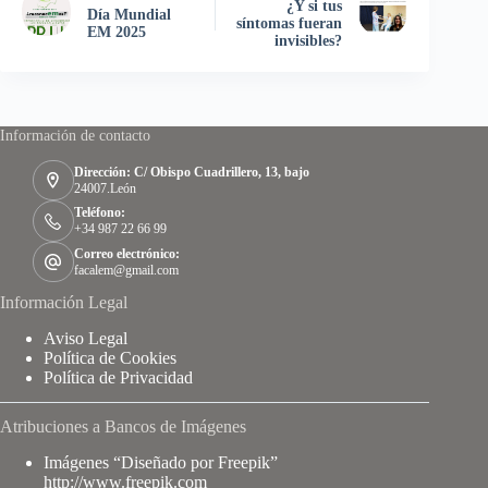
¿Y si tus
Día Mundial
síntomas fueran
EM 2025
invisibles?
Información de contacto
Dirección: C/ Obispo Cuadrillero, 13, bajo
24007.León
Teléfono:
+34 987 22 66 99
Correo electrónico:
facalem@gmail.com
Información Legal
Aviso Legal
Política de Cookies
Política de Privacidad
Atribuciones a Bancos de Imágenes
Imágenes “Diseñado por Freepik”
http://www.freepik.com